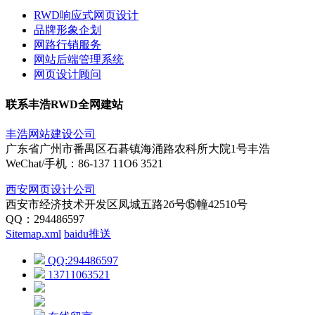
RWD响应式网页设计
品牌形象企划
网路行销服务
网站后端管理系统
网页设计顾问
联系丰浩RWD全网建站
丰浩网站建设公司
广东省广州市番禺区石碁镇海涌路农科所大院1号丰浩
WeChat/手机：86-137 11Ο6 3521
西安网页设计公司
西安市经济技术开发区凤城五路2б号⑮幢42510号
QQ：294486597
Sitemap.xml
baidu推送
QQ:294486597
13711063521